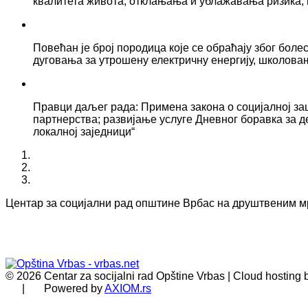
квалитета живота, отклањања и ублажавања ризика, 
Повећан је број породица које се обраћају због боле
дуговања за утрошену електричну енергију, школова
Правци даљег рада: Примена закона о социјалној за
партнерства; развијање услуге Дневног боравка за д
локалној заједници“
Центар за социјални рад општине Врбас на друштвеним 
© 2026 Centar za socijalni rad Opštine Vrbas | Cloud hosting
| Powered by
AXIOM.rs