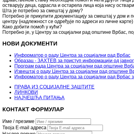
остварују деца, одрасла и остарела лица која нису оства
Шта је потребно за смештај у дому?
Потребно је прикупити документацију за смештај у дом и п
центру (надлежност се одређује по адреси из личне карте)
Како добити помоћ у кући?
Потребно је, у Центру за социјални рад општине Врбас, по
НОВИ ДОКУМЕНТИ
Информатор о раду Центра за социјални рад Врбас
Образац - ЗАХТЕВ за приступ информацији од јавног
Програм рада Центра за социјални рад општине Врба
Извештај о раду Центра за социјални рад општине Вр
Информатор о раду Центра за социјални рад Врбас з
ПРАВА ИЗ СОЦИЈАЛНЕ ЗАШТИТЕ
ЛИНКОВИ
НАЈЧЕШЋА ПИТАЊА
КОНТАКТ ФОРМУЛАР
Име / презиме
Твоја E-mail адреса
Наслов поруке