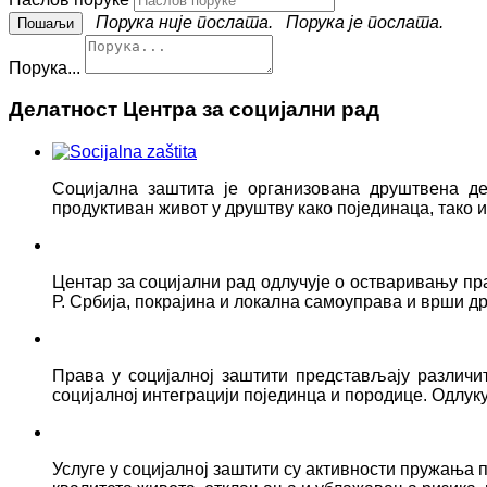
Порука није послата.
Порука је послата.
Порука...
Делатност Центра за социјални рад
Социјална заштита је организована друштвена д
продуктиван живот у друштву како појединаца, тако
Центар за социјални рад одлучује о остваривању пр
Р. Србија, покрајина и локална самоуправа и врши д
Права у социјалној заштити представљају различ
социјалној интеграцији појединца и породице. Одлук
Услуге у социјалној заштити су активности пружањ