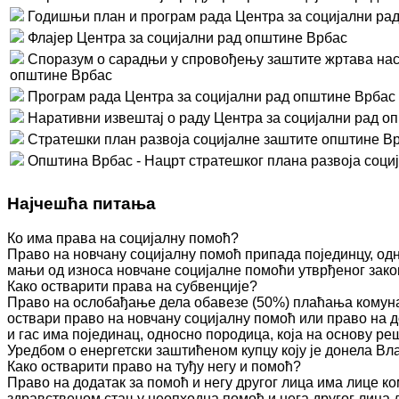
Годишњи план и програм рада Центра за социјални рад
Флајер Центра за социјални рад општине Врбас
Споразум о сарадњи у спровођењу заштите жртава нас
општине Врбас
Програм рада Центра за социјални рад општине Врбас 
Наративни извештај о раду Центра за социјални рад оп
Стратешки план развоја социјалне заштите општине Врб
Општина Врбас - Нацрт стратешког плана развоја социј
Најчешћа питања
Ко има права на социјалну помоћ?
Право на новчану социјалну помоћ припада појединцу, одн
мањи од износа новчане социјалне помоћи утврђеног зако
Како остварити права на субвенције?
Право на ослобађање дела обавезе (50%) плаћања комуна
оствари право на новчану социјалну помоћ или право на д
и гас има појединац, односно породица, која на основу 
Уредбом о енергетски заштићеном купцу коју је донела Вл
Како остварити право на туђу негу и помоћ?
Право на додатак за помоћ и негу другог лица има лице к
здравственом стању неопходна помоћ и нега другог лица 