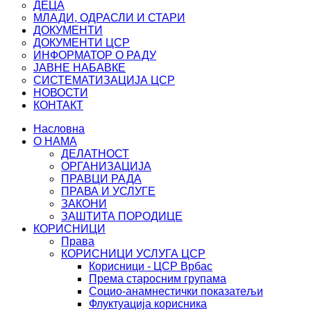
ДЕЦА
МЛАДИ, ОДРАСЛИ И СТАРИ
ДОКУМЕНТИ
ДОКУМЕНТИ ЦСР
ИНФОРМАТОР О РАДУ
ЈАВНЕ НАБАВКЕ
СИСТЕМАТИЗАЦИЈА ЦСР
НОВОСТИ
КОНТАКТ
Насловна
О НАМА
ДЕЛАТНОСТ
ОРГАНИЗАЦИЈА
ПРАВЦИ РАДА
ПРАВА И УСЛУГЕ
ЗАКОНИ
ЗАШТИТА ПОРОДИЦЕ
КОРИСНИЦИ
Права
КОРИСНИЦИ УСЛУГА ЦСР
Корисници - ЦСР Врбас
Према старосним групама
Социо-анамнестички показатељи
Флуктуација корисника