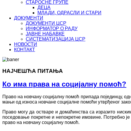
СТАРОСНЕ ГРУПЕ
ДЕЦА
МЛАДИ, ОДРАСЛИ И СТАРИ
ДОКУМЕНТИ
ДОКУМЕНТИ ЦСР
ИНФОРМАТОР О РАДУ
ЈАВНЕ НАБАВКЕ
СИСТЕМАТИЗАЦИЈА ЦСР
НОВОСТИ
КОНТАКТ
НАЈЧЕШЋА ПИТАЊА
Ко има права на социјалну помоћ?
Право на новчану социјалну помоћ припада појединцу, одн
мањи од износа новчане социјалне помоћи утврђеног зако
Право могу да остваре и домаћинства са изразито ниски
поседовање покретне и непокретне имовине. Потребно је 
право на новчану социјалну помоћ.