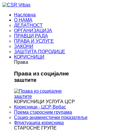
Насловна
О НАМА
ДЕЛАТНОСТ
ОРГАНИЗАЦИЈА
ПРАВЦИ РАДА
ПРАВА И УСЛУГЕ
ЗАКОНИ
ЗАШТИТА ПОРОДИЦЕ
КОРИСНИЦИ
Права
Права из социјалне
заштите
КОРИСНИЦИ УСЛУГА ЦСР
Корисници - ЦСР Врбас
Према старосним групама
Социо-анамнестички показатељи
Флуктуација корисника
СТАРОСНЕ ГРУПЕ