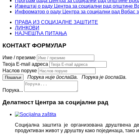
Програм рада Центра за социјални рад општине Врба
Извештај о раду Центра за социјални рад општине Вр
Информатор о раду Центра за социјални рад Врбас з
ПРАВА ИЗ СОЦИЈАЛНЕ ЗАШТИТЕ
ЛИНКОВИ
НАЈЧЕШЋА ПИТАЊА
КОНТАКТ ФОРМУЛАР
Име / презиме
Твоја E-mail адреса
Наслов поруке
Порука није послата.
Порука је послата.
Порука...
Делатност Центра за социјални рад
Социјална заштита је организована друштвена д
продуктиван живот у друштву како појединаца, тако