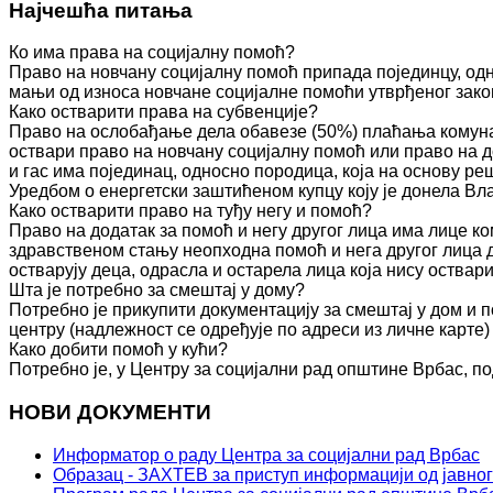
Најчешћа питања
Ко има права на социјалну помоћ?
Право на новчану социјалну помоћ припада појединцу, одн
мањи од износа новчане социјалне помоћи утврђеног зако
Како остварити права на субвенције?
Право на ослобађање дела обавезе (50%) плаћања комуна
оствари право на новчану социјалну помоћ или право на д
и гас има појединац, односно породица, која на основу 
Уредбом о енергетски заштићеном купцу коју је донела Вл
Како остварити право на туђу негу и помоћ?
Право на додатак за помоћ и негу другог лица има лице к
здравственом стању неопходна помоћ и нега другог лица 
остварују деца, одрасла и остарела лица која нису оства
Шта је потребно за смештај у дому?
Потребно је прикупити документацију за смештај у дом и п
центру (надлежност се одређује по адреси из личне карте)
Како добити помоћ у кући?
Потребно је, у Центру за социјални рад општине Врбас, по
НОВИ ДОКУМЕНТИ
Информатор о раду Центра за социјални рад Врбас
Образац - ЗАХТЕВ за приступ информацији од јавног