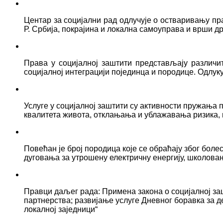
Центар за социјални рад одлучује о остваривању пр
Р. Србија, покрајина и локална самоуправа и врши д
Права у социјалној заштити представљају различ
социјалној интеграцији појединца и породице. Одлук
Услуге у социјалној заштити су активности пружањ
квалитета живота, отклањања и ублажавања ризика, 
Повећан је број породица које се обраћају због боле
дуговања за утрошену електричну енергију, школова
Правци даљег рада: Примена закона о социјалној за
партнерства; развијање услуге Дневног боравка за д
локалној заједници“