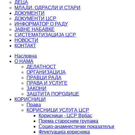
ДЕЦА
МЛАДИ, ОДРАСЛИ И СТАРИ
ДОКУМЕНТИ
ДОКУМЕНТИ ЦСР
ИНФОРМАТОР О РАДУ
ЈАВНЕ НАБАВКЕ
СИСТЕМАТИЗАЦИЈА ЦСР
НОВОСТИ
КОНТАКТ
Насловна
О НАМА
ДЕЛАТНОСТ
ОРГАНИЗАЦИЈА
ПРАВЦИ РАДА
ПРАВА И УСЛУГЕ
ЗАКОНИ
ЗАШТИТА ПОРОДИЦЕ
КОРИСНИЦИ
Права
КОРИСНИЦИ УСЛУГА ЦСР
Корисници - ЦСР Врбас
Према старосним групама
Социо-анамнестички показатељи
Флуктуација корисника