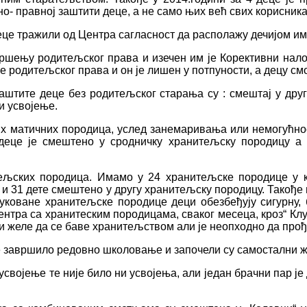
о- правној заштити деце, а не само њих већ свих корисника
еце тражили од Центра сагласност да располажу дечијом и
вршењу родитељског права и изечен им је Корективни нало
родитељског права и он је лишен у потпуности, а децу смо
штите деце без родитељског старања су : смештај у друг
и усвојење.
ојих матичних породица, услед занемаривања или немогућн
е деце је смештено у сродничку хранитељску породицу а
ељских породица. Имамо у 24 хранитељске породице у к
и 31 дете смештено у другу хранитељску породицу. Такође
коване хранитељске породице деци обезбеђују сигурну, 
Центра са хранитеским породицама, сваког месеца, кроз“ К
ји желе да се баве хранитељством али је неопходно да про
е завршило редовно школовање и започели су самостални ж
својење те није било ни усвојења, али један брачни пар је