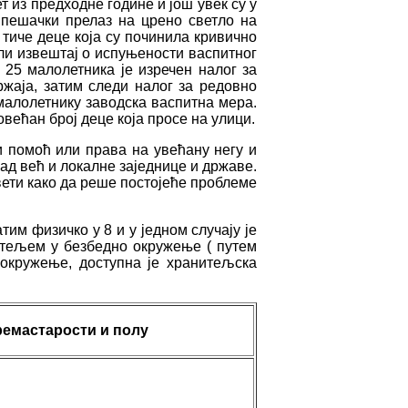
т из предходне године и још увек су у
 пешачки прелаз на црено светло на
 тиче деце која су починила кривично
ли извештај о испуњености васпитног
 25 малолетника је изречен налог за
ржаја, затим следи налог за редовно
малолетнику заводска васпитна мера.
већан број деце која просе на улици.
и помоћ или права на увећану негу и
ад већ и локалне заједнице и државе.
вети како да реше постојеће проблеме
им физичко у 8 и у једном случају је
итељем у безбедно окружење ( путем
 окружење, доступна је хранитељска
ремастарости и полу