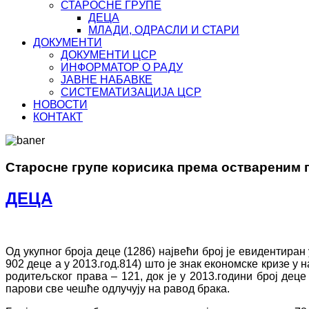
СТАРОСНЕ ГРУПЕ
ДЕЦА
МЛАДИ, ОДРАСЛИ И СТАРИ
ДОКУМЕНТИ
ДОКУМЕНТИ ЦСР
ИНФОРМАТОР О РАДУ
ЈАВНЕ НАБАВКЕ
СИСТЕМАТИЗАЦИЈА ЦСР
НОВОСТИ
КОНТАКТ
Старосне групе корисика према оствареним
ДЕЦА
Од укупног броја деце (1286) највећи број је евидентира
902 деце а у 2013.год.814) што је знак економске кризе 
родитељског права – 121, док је у 2013.години број деце
парови све чешће одлучују на равод брака.