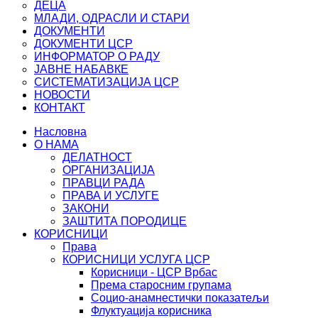
ДЕЦА
МЛАДИ, ОДРАСЛИ И СТАРИ
ДОКУМЕНТИ
ДОКУМЕНТИ ЦСР
ИНФОРМАТОР О РАДУ
ЈАВНЕ НАБАВКЕ
СИСТЕМАТИЗАЦИЈА ЦСР
НОВОСТИ
КОНТАКТ
Насловна
О НАМА
ДЕЛАТНОСТ
ОРГАНИЗАЦИЈА
ПРАВЦИ РАДА
ПРАВА И УСЛУГЕ
ЗАКОНИ
ЗАШТИТА ПОРОДИЦЕ
КОРИСНИЦИ
Права
КОРИСНИЦИ УСЛУГА ЦСР
Корисници - ЦСР Врбас
Према старосним групама
Социо-анамнестички показатељи
Флуктуација корисника