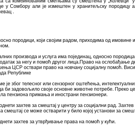
а са комбинованим сметњама су смештена у „Колевци“ у 
кође у Сомбору али је измештен у хранитељску породицу 
евац .
осно породици, који својим радом, приходима од имовине и
ном.
лних производа и услуга има појединац, односно породица
одатак за негу и помоћ другог лица.Право на ослобађање д
решења ЦСР оствари право на новчану социјалну помоћ. Вис
ада Републике
оме је због телесног или сензорног оштећења, интелектуалн
да би задовољило своје основне животне потребе. Преко це
рила пензиона примања и инострани пензионери.
однети захтев за смештај у центру за социјални рад. Захте
 а смештај се може остварити у било којој установи за смеш
днети захтев за утврђивање права на помоћ у кући.