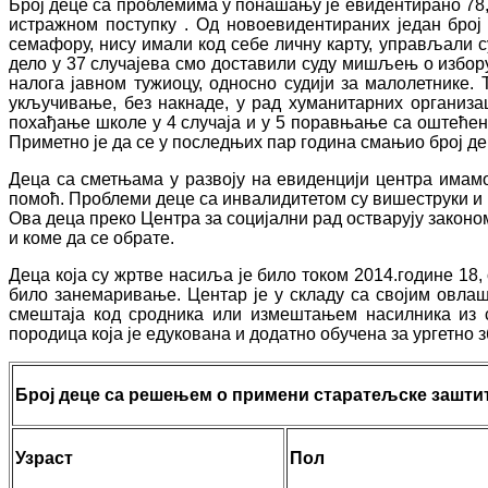
Број деце са проблемима у понашању је евидентирано 78, а
истражном поступку . Од новоевидентираних један број
семафору, нису имали код себе личну карту, управљали су
дело у 37 случајева смо доставили суду мишљењ о избору
налога јавном тужиоцу, односно судији за малолетнике. 
укључивање, без накнаде, у рад хуманитарних организац
похађање школе у 4 случаја и у 5 поравњање са оштећен
Приметно је да се у последњих пар година смањио број дец
Деца са сметњама у развоју на евиденцији центра имамо 
помоћ. Проблеми деце са инвалидитетом су вишеструки и 
Ова деца преко Центра за социјални рад остварују закон
и коме да се обрате.
Деца која су жртве насиља је било током 2014.године 18, 
било занемаривање. Центар је у складу са својим овл
смештаја код сродника или измештањем насилника из с
породица која је едукована и додатно обучена за ургетно
Број
деце
са
решењем о примени
старатељске
зашти
Узраст
Пол