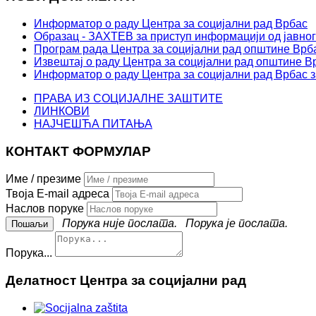
Информатор о раду Центра за социјални рад Врбас
Образац - ЗАХТЕВ за приступ информацији од јавног
Програм рада Центра за социјални рад општине Врба
Извештај о раду Центра за социјални рад општине Вр
Информатор о раду Центра за социјални рад Врбас з
ПРАВА ИЗ СОЦИЈАЛНЕ ЗАШТИТЕ
ЛИНКОВИ
НАЈЧЕШЋА ПИТАЊА
КОНТАКТ ФОРМУЛАР
Име / презиме
Твоја E-mail адреса
Наслов поруке
Порука није послата.
Порука је послата.
Порука...
Делатност Центра за социјални рад