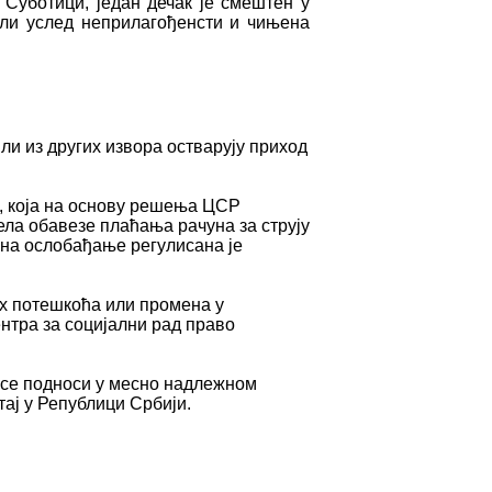
Суботици, један дечак је смештен у
али услед неприлагођенсти и чињена
ли из других извора остварују приход
, која на основу решења ЦСР
ела обавезе плаћања рачуна за струју
ина ослобађање регулисана је
их потешкоћа или промена у
нтра за социјални рад право
в се подноси у месно надлежном
тај у Републици Србији.