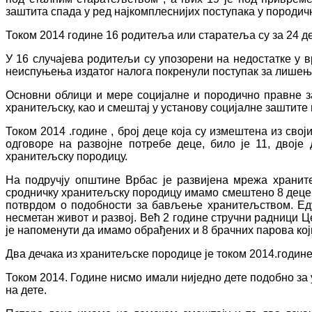
заштита спада у ред најкомплеснијих поступака у породичн
Током 2014 године 16 родитеља или старатеља су за 24 д
У 16 случајева родитељи су упозорени на недостатке у 
неиспуњења издатог налога покренули поступак за лишење 
Основни облици и мере социјалне и породично правне за
хранитељску, као и смештај у установу социјалне заштите 
Током 2014 .године , број деце која су измештена из св
одговоре на развојне потребе деце, било је 11, двој
хранитељску породицу.
На подручју општине Врбас је развијена мрежа хранит
сродничку хранитељску породицу имамо смештено 8 деце 
потврдом о подобности за бављење хранитељством. Еду
несметан живот и развој. Већ 2 године стручни радници 
је напоменути да имамо обрађених и 8 брачних парова ко
Два дечака из хранитељске породице је током 2014.годин
Током 2014. Године нисмо имали ниједно дете подобно за у
на дете.