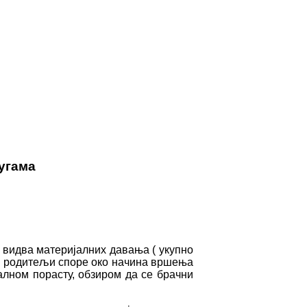
угама
х видва материјалних давања ( укупно
 се родитељи споре око начина вршења
талном порасту, обзиром да се брачни