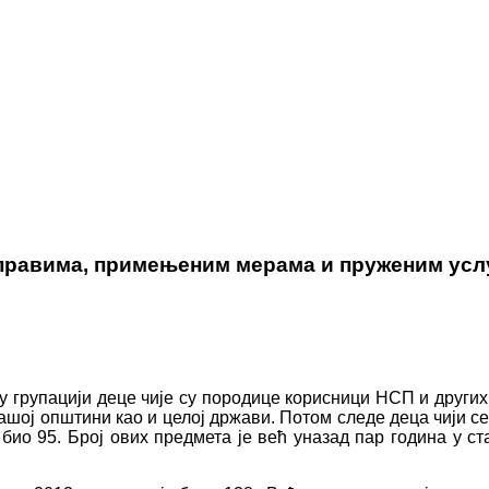
 правима, примењеним мерама и пруженим усл
н у групацији деце чије су породице корисници НСП и други
у нашој општини као и целој држави. Потом следе деца чији
 био 95. Број ових предмета је већ уназад пар година у с