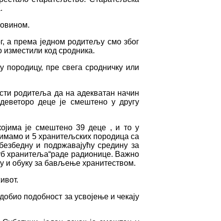
.
мовином.
г, а према једном родитељу смо због
 изместили код сродника.
у породицу, пре свега сродничку или
ости родитеља да на адекватан начин
 деветоро деце је смештено у другу
ојима је смештено 39 деце , и то у
 имамо и 5 хранитељских породица са
безбедну и подржавајућу средину за
луб хранитеља“раде радионице. Важно
ђу и обуку за бављење хранитеством.
ивот.
 добио подобност за усвојење и чекају