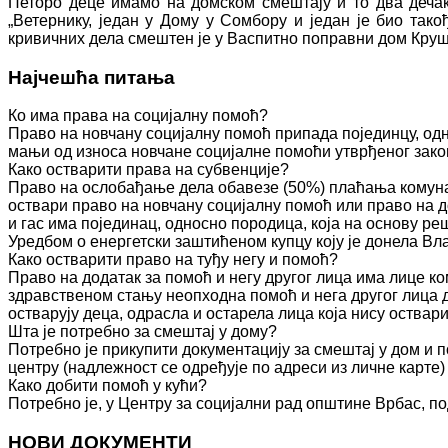
Петоро деце имамо на домском смештају и то два дечак
„Ветернику, један у Дому у Сомбору и један је био та
кривичних дела смештен је у Васпитно поправни дом Круш
Најчешћа питања
Ко има права на социјалну помоћ?
Право на новчану социјалну помоћ припада појединцу, одн
мањи од износа новчане социјалне помоћи утврђеног зако
Како остварити права на субвенције?
Право на ослобађање дела обавезе (50%) плаћања комуна
оствари право на новчану социјалну помоћ или право на д
и гас има појединац, односно породица, која на основу 
Уредбом о енергетски заштићеном купцу коју је донела Вл
Како остварити право на туђу негу и помоћ?
Право на додатак за помоћ и негу другог лица има лице к
здравственом стању неопходна помоћ и нега другог лица 
остварују деца, одрасла и остарела лица која нису оства
Шта је потребно за смештај у дому?
Потребно је прикупити документацију за смештај у дом и п
центру (надлежност се одређује по адреси из личне карте)
Како добити помоћ у кући?
Потребно је, у Центру за социјални рад општине Врбас, по
НОВИ ДОКУМЕНТИ