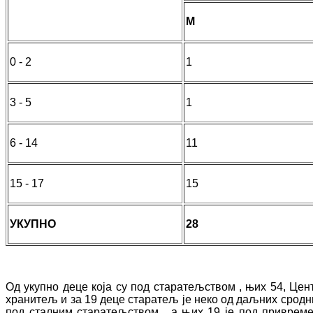
М
0 - 2
1
3 - 5
1
6 - 14
11
15 - 17
15
УКУПНО
28
Од укупно деце која су под старатељством , њих 54, Цен
хранитељ и за 19 деце старатељ је неко од даљних сродника
под сталним старатељством , а њих 19 је под привреме