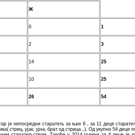
Ж
0
1
2
3
14
25
10
25
26
54
тар је непосредни старатељ за њих 6 , за 11 деце старате
( стриц, ујак, ујна, брат од стрица...). Од укупно 54 деце 
ним старатељством. Такође у 2014.години за 4 деце је 