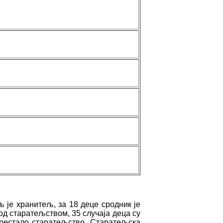
љ је хранитељ, за 18 деце сродник је
под старатељством, 35 случаја деца су
престало старатељство. Старатељска