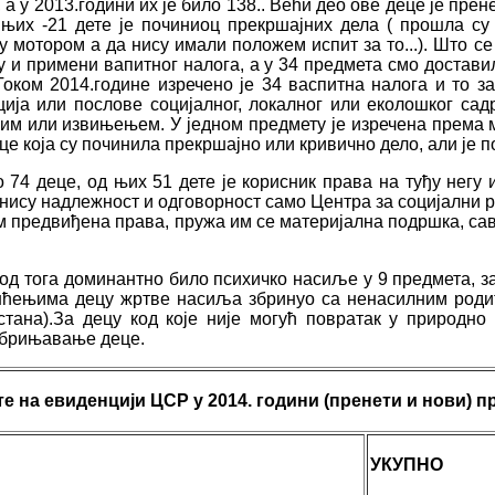
 у 2013.години их је било 138.. Већи део ове деце је прене
 њих -21 дете је починиоц прекршајних дела ( прошла су
 мотором а да нису имали положем испит за то...). Што се
 и примени вапитног налога, а у 34 предмета смо достави
Током 2014.године изречено је 34 васпитна налога и то за
ија или послове социјалног, локалног или еколошког сад
им или извињењем. У једном предмету је изречена према 
е која су починила прекршајно или кривично дело, али је по
74 деце, од њих 51 дете је корисник права на туђу негу 
нису надлежност и одговорност само Центра за социјални р
ом предвиђена права, пружа им се материјална подршка, са
од тога доминантно било психичко насиље у 9 предмета, зат
ашћењима децу жртве насиља збринуо са ненасилним род
тана).За децу код које није могућ повратак у природно
 збрињавање деце.
те
на
евиденцији ЦСР у 2014. години (пренети и нови) п
УКУПНО