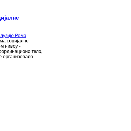
цијалне
ма социјалне
м нивоу -
оординационо тело,
је организовало