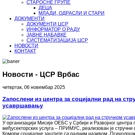
СТАРОСНЕ ГРУПЕ
ДЕЦА
МЛАДИ, ОДРАСЛИ И СТАРИ
ДОКУМЕНТИ
ДОКУМЕНТИ ЦСР
ИНФОРМАТОР О РАДУ
ЈАВНЕ НАБАВКЕ
СИСТЕМАТИЗАЦИЈА ЦСР
НОВОСТИ
КОНТАКТ
Новости - ЦСР Врбас
четвртак, 06 новембар 2025
Zапослени из центра за социјални рад на стр
усавршавању
У организацији Мисије ОЕБС у Србији и Развојног центра
међусекторских услуга – ПРИМУС, реализован је стручни 
Комори социјалне заштите са радним називом „Психолошки