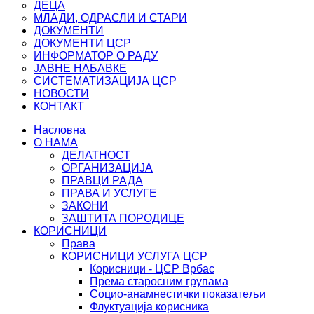
ДЕЦА
МЛАДИ, ОДРАСЛИ И СТАРИ
ДОКУМЕНТИ
ДОКУМЕНТИ ЦСР
ИНФОРМАТОР О РАДУ
ЈАВНЕ НАБАВКЕ
СИСТЕМАТИЗАЦИЈА ЦСР
НОВОСТИ
КОНТАКТ
Насловна
О НАМА
ДЕЛАТНОСТ
ОРГАНИЗАЦИЈА
ПРАВЦИ РАДА
ПРАВА И УСЛУГЕ
ЗАКОНИ
ЗАШТИТА ПОРОДИЦЕ
КОРИСНИЦИ
Права
КОРИСНИЦИ УСЛУГА ЦСР
Корисници - ЦСР Врбас
Према старосним групама
Социо-анамнестички показатељи
Флуктуација корисника