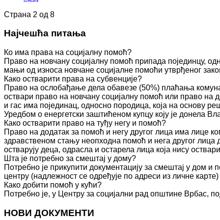
Страна 2 од 8
Најчешћа питања
Ко има права на социјалну помоћ?
Право на новчану социјалну помоћ припада појединцу, одн
мањи од износа новчане социјалне помоћи утврђеног зако
Како остварити права на субвенције?
Право на ослобађање дела обавезе (50%) плаћања комуна
оствари право на новчану социјалну помоћ или право на д
и гас има појединац, односно породица, која на основу 
Уредбом о енергетски заштићеном купцу коју је донела Вл
Како остварити право на туђу негу и помоћ?
Право на додатак за помоћ и негу другог лица има лице к
здравственом стању неопходна помоћ и нега другог лица 
остварују деца, одрасла и остарела лица која нису оства
Шта је потребно за смештај у дому?
Потребно је прикупити документацију за смештај у дом и п
центру (надлежност се одређује по адреси из личне карте)
Како добити помоћ у кући?
Потребно је, у Центру за социјални рад општине Врбас, по
НОВИ ДОКУМЕНТИ