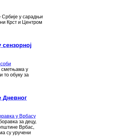
е Србије у сарадњи
ни Крст и Центром
 сензорној
а сметњама у
и то обуку за
е Дневног
оравка за децу,
општине Врбас,
ма су уручени