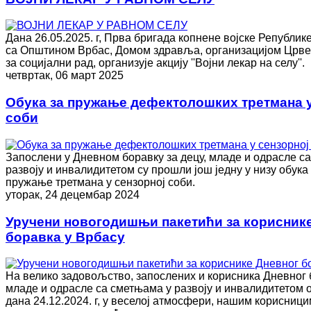
Дана 26.05.2025. г, Прва бригада копнене војске Републик
са Општином Врбас, Домом здравља, организацијом Црве
за социјални рад, организује акцију ''Војни лекар на селу''.
четвртак, 06 март 2025
Обука за пружање дефектолошких третмана у
соби
Запослени у Дневном боравку за децу, младе и одрасле с
развоју и инвалидитетом су прошли још једну у низу обука 
пружање третмана у сензорној соби.
уторак, 24 децембар 2024
Уручени новогодишњи пакетићи за корисник
боравка у Врбасу
На велико задовољство, запослених и корисника Дневног б
младе и одрасле са сметњама у развоју и инвалидитетом 
дана 24.12.2024. г, у веселој атмосфери, нашим корисници