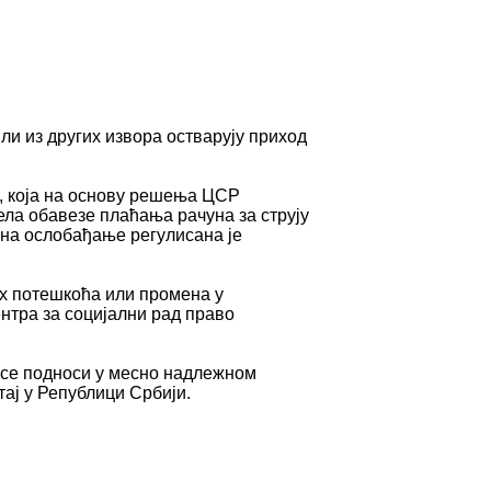
ли из других извора остварују приход
, која на основу решења ЦСР
ела обавезе плаћања рачуна за струју
ина ослобађање регулисана је
их потешкоћа или промена у
нтра за социјални рад право
в се подноси у месно надлежном
тај у Републици Србији.