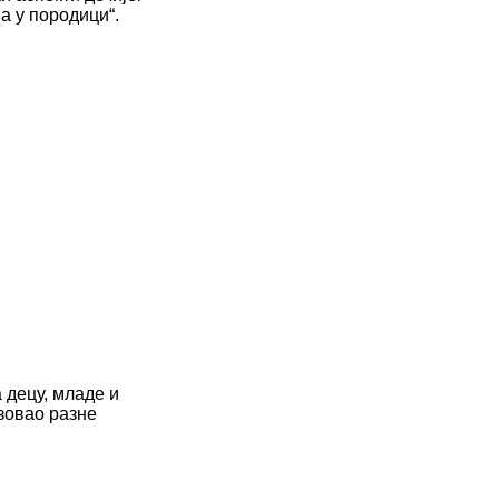
а у породици“.
децу, младе и
зовао разне