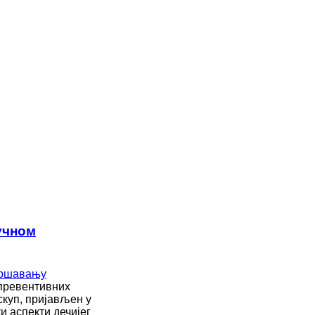
учном
 превентивних
скуп, пријављен у
 аспекти дечијег