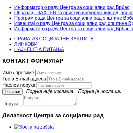
Информатор о раду Центра за социјални рад Врбас
Образац - ЗАХТЕВ за приступ информацији од јавног
Програм рада Центра за социјални рад општине Врба
Извештај о раду Центра за социјални рад општине Вр
Информатор о раду Центра за социјални рад Врбас з
ПРАВА ИЗ СОЦИЈАЛНЕ ЗАШТИТЕ
ЛИНКОВИ
НАЈЧЕШЋА ПИТАЊА
КОНТАКТ ФОРМУЛАР
Име / презиме
Твоја E-mail адреса
Наслов поруке
Порука није послата.
Порука је послата.
Порука...
Делатност Центра за социјални рад