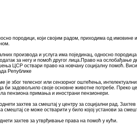
осно породици, који својим радом, приходима од имовине и
ном.
лних производа и услуга има појединац, односно породица
одатак за негу и помоћ другог лица.Право на ослобађање д
решења ЦСР оствари право на новчану социјалну помоћ. Вис
ада Републике
оме је због телесног или сензорног оштећења, интелектуалн
да би задовољило своје основне животне потребе. Преко це
рила пензиона примања и инострани пензионери.
однети захтев за смештај у центру за социјални рад. Захте
 а смештај се може остварити у било којој установи за смеш
днети захтев за утврђивање права на помоћ у кући.