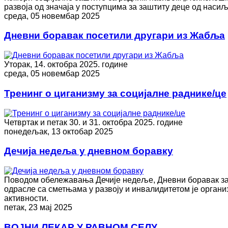
развоја од значаја у поступцима за заштиту деце од насиљ
среда, 05 новембар 2025
Дневни боравак посетили другари из Жабља
Уторак, 14. октобра 2025. године
среда, 05 новембар 2025
Тренинг о циганизму за социјалне раднике/це
Четвртак и петак 30. и 31. октобра 2025. године
понедељак, 13 октобар 2025
Дечија недеља у дневном боравку
Поводом обележавања Дечије недеље, Дневни боравак за 
одрасле са сметњама у развоју и инвалидитетом je органи
активности.
петак, 23 мај 2025
ВОЈНИ ЛЕКАР У РАВНОМ СЕЛУ