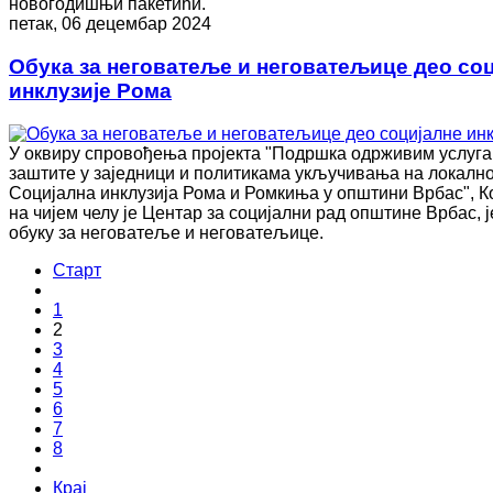
новогодишњи пакетићи.
петак, 06 децембар 2024
Обука за неговатеље и неговатељице део со
инклузије Рома
У оквиру спровођења пројекта "Подршка одрживим услуга
заштите у заједници и политикама укључивања на локално
Социјална инклузија Рома и Ромкиња у општини Врбас", К
на чијем челу је Центар за социјални рад општине Врбас, 
обуку за неговатеље и неговатељице.
Старт
1
2
3
4
5
6
7
8
Крај