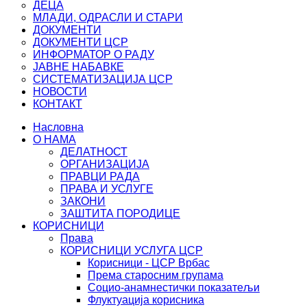
ДЕЦА
МЛАДИ, ОДРАСЛИ И СТАРИ
ДОКУМЕНТИ
ДОКУМЕНТИ ЦСР
ИНФОРМАТОР О РАДУ
ЈАВНЕ НАБАВКЕ
СИСТЕМАТИЗАЦИЈА ЦСР
НОВОСТИ
КОНТАКТ
Насловна
О НАМА
ДЕЛАТНОСТ
ОРГАНИЗАЦИЈА
ПРАВЦИ РАДА
ПРАВА И УСЛУГЕ
ЗАКОНИ
ЗАШТИТА ПОРОДИЦЕ
КОРИСНИЦИ
Права
КОРИСНИЦИ УСЛУГА ЦСР
Корисници - ЦСР Врбас
Према старосним групама
Социо-анамнестички показатељи
Флуктуација корисника