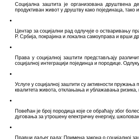
Социјална заштита је организована друштвена д
продуктиван живот у друштву како појединаца, тако
Центар за социјални рад одлучује о остваривању пр
Р. Србија, покрајина и локална самоуправа и врши д
Права у социјалној заштити представљају различ
социјалној интеграцији појединца и породице. Одлук
Услуге у социјалној заштити су активности пружањ
квалитета живота, отклањања и ублажавања ризика, 
Повећан је број породица које се обраћају због боле
дуговања за утрошену електричну енергију, школова
Правци даљег рада: Примена закона о социјалној за