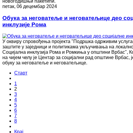
новогодишњи пакетићи.
петак, 06 децембар 2024
Обука за неговатеље и неговатељице део со
инклузије Рома
У оквиру спровођења пројекта "Подршка одрживим услуга
заштите у заједници и политикама укључивања на локално
Социјална инклузија Рома и Ромкиња у општини Врбас", К
на чијем челу је Центар за социјални рад општине Врбас, 
обуку за неговатеље и неговатељице.
Старт
1
2
3
4
5
6
7
8
Крај