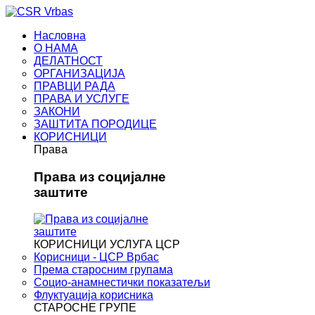
Насловна
О НАМА
ДЕЛАТНОСТ
ОРГАНИЗАЦИЈА
ПРАВЦИ РАДА
ПРАВА И УСЛУГЕ
ЗАКОНИ
ЗАШТИТА ПОРОДИЦЕ
КОРИСНИЦИ
Права
Права из социјалне
заштите
КОРИСНИЦИ УСЛУГА ЦСР
Корисници - ЦСР Врбас
Према старосним групама
Социо-анамнестички показатељи
Флуктуација корисника
СТАРОСНЕ ГРУПЕ