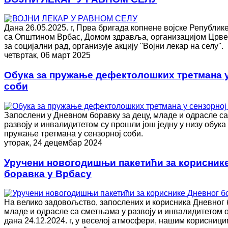
Дана 26.05.2025. г, Прва бригада копнене војске Републик
са Општином Врбас, Домом здравља, организацијом Црве
за социјални рад, организује акцију ''Војни лекар на селу''.
четвртак, 06 март 2025
Обука за пружање дефектолошких третмана у
соби
Запослени у Дневном боравку за децу, младе и одрасле с
развоју и инвалидитетом су прошли још једну у низу обука 
пружање третмана у сензорној соби.
уторак, 24 децембар 2024
Уручени новогодишњи пакетићи за корисник
боравка у Врбасу
На велико задовољство, запослених и корисника Дневног б
младе и одрасле са сметњама у развоју и инвалидитетом 
дана 24.12.2024. г, у веселој атмосфери, нашим корисници