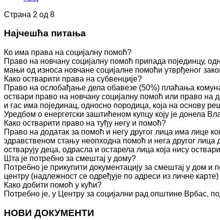
Страна 2 од 8
Најчешћа питања
Ко има права на социјалну помоћ?
Право на новчану социјалну помоћ припада појединцу, одн
мањи од износа новчане социјалне помоћи утврђеног зако
Како остварити права на субвенције?
Право на ослобађање дела обавезе (50%) плаћања комуна
оствари право на новчану социјалну помоћ или право на д
и гас има појединац, односно породица, која на основу 
Уредбом о енергетски заштићеном купцу коју је донела Вл
Како остварити право на туђу негу и помоћ?
Право на додатак за помоћ и негу другог лица има лице к
здравственом стању неопходна помоћ и нега другог лица 
остварују деца, одрасла и остарела лица која нису оства
Шта је потребно за смештај у дому?
Потребно је прикупити документацију за смештај у дом и п
центру (надлежност се одређује по адреси из личне карте)
Како добити помоћ у кући?
Потребно је, у Центру за социјални рад општине Врбас, по
НОВИ ДОКУМЕНТИ