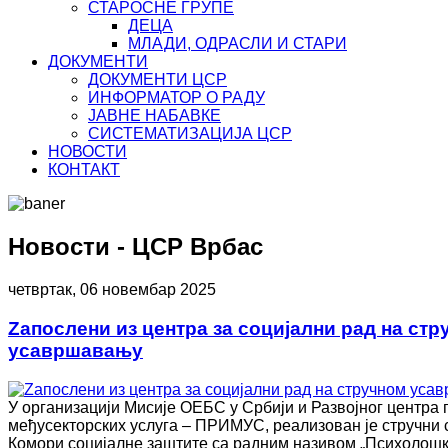
СТАРОСНЕ ГРУПЕ
ДЕЦА
МЛАДИ, ОДРАСЛИ И СТАРИ
ДОКУМЕНТИ
ДОКУМЕНТИ ЦСР
ИНФОРМАТОР О РАДУ
ЈАВНЕ НАБАВКЕ
СИСТЕМАТИЗАЦИЈА ЦСР
НОВОСТИ
КОНТАКТ
Новости - ЦСР Врбас
четвртак, 06 новембар 2025
Zапослени из центра за социјални рад на стр
усавршавању
У организацији Мисије ОЕБС у Србији и Развојног центра
међусекторских услуга – ПРИМУС, реализован је стручни 
Комори социјалне заштите са радним називом „Психолошки