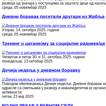
развоја од значаја у поступцима за заштиту деце од насиљ
среда, 05 новембар 2025
Дневни боравак посетили другари из Жабља
Уторак, 14. октобра 2025. године
среда, 05 новембар 2025
Тренинг о циганизму за социјалне раднике/це
Четвртак и петак 30. и 31. октобра 2025. године
понедељак, 13 октобар 2025
Дечија недеља у дневном боравку
Поводом обележавања Дечије недеље, Дневни боравак за 
одрасле са сметњама у развоју и инвалидитетом je органи
активности.
петак, 23 мај 2025
ВОЈНИ ЛЕКАР У РАВНОМ СЕЛУ