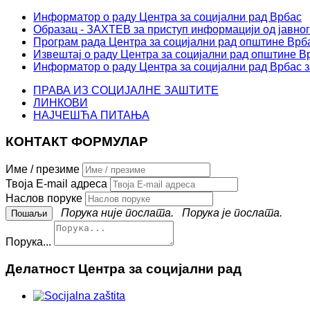
Информатор о раду Центра за социјални рад Врбас
Образац - ЗАХТЕВ за приступ информацији од јавног
Програм рада Центра за социјални рад општине Врба
Извештај о раду Центра за социјални рад општине Вр
Информатор о раду Центра за социјални рад Врбас з
ПРАВА ИЗ СОЦИЈАЛНЕ ЗАШТИТЕ
ЛИНКОВИ
НАЈЧЕШЋА ПИТАЊА
КОНТАКТ ФОРМУЛАР
Име / презиме
Твоја E-mail адреса
Наслов поруке
Порука није послата.
Порука је послата.
Порука...
Делатност Центра за социјални рад