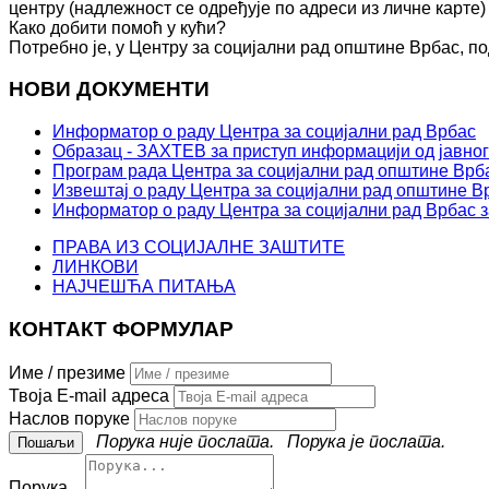
центру (надлежност се одређује по адреси из личне карте)
Како добити помоћ у кући?
Потребно је, у Центру за социјални рад општине Врбас, по
НОВИ ДОКУМЕНТИ
Информатор о раду Центра за социјални рад Врбас
Образац - ЗАХТЕВ за приступ информацији од јавног
Програм рада Центра за социјални рад општине Врба
Извештај о раду Центра за социјални рад општине Вр
Информатор о раду Центра за социјални рад Врбас з
ПРАВА ИЗ СОЦИЈАЛНЕ ЗАШТИТЕ
ЛИНКОВИ
НАЈЧЕШЋА ПИТАЊА
КОНТАКТ ФОРМУЛАР
Име / презиме
Твоја E-mail адреса
Наслов поруке
Порука није послата.
Порука је послата.
Порука...