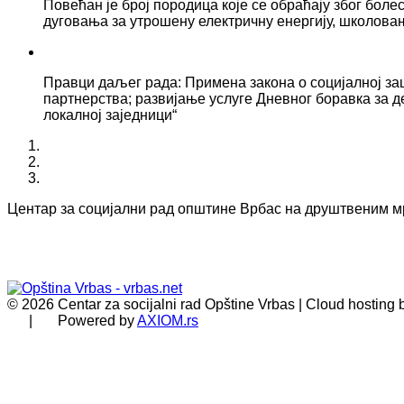
Повећан је број породица које се обраћају због боле
дуговања за утрошену електричну енергију, школова
Правци даљег рада: Примена закона о социјалној за
партнерства; развијање услуге Дневног боравка за д
локалној заједници“
Центар за социјални рад општине Врбас на друштвеним 
© 2026 Centar za socijalni rad Opštine Vrbas | Cloud hosting
| Powered by
AXIOM.rs