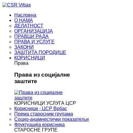
Насловна
О НАМА
ДЕЛАТНОСТ
ОРГАНИЗАЦИЈА
ПРАВЦИ РАДА
ПРАВА И УСЛУГЕ
ЗАКОНИ
ЗАШТИТА ПОРОДИЦЕ
КОРИСНИЦИ
Права
Права из социјалне
заштите
КОРИСНИЦИ УСЛУГА ЦСР
Корисници - ЦСР Врбас
Према старосним групама
Социо-анамнестички показатељи
Флуктуација корисника
СТАРОСНЕ ГРУПЕ