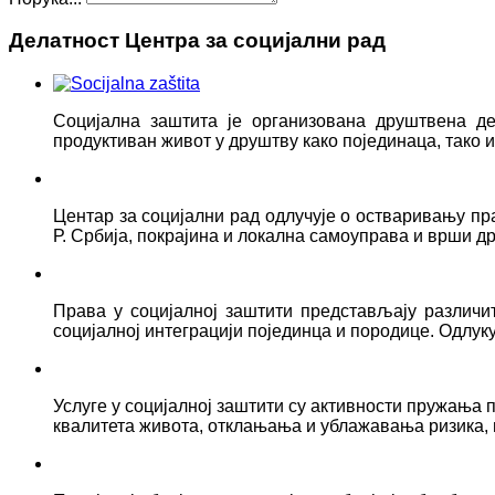
Делатност Центра за социјални рад
Социјална заштита је организована друштвена д
продуктиван живот у друштву како појединаца, тако
Центар за социјални рад одлучује о остваривању пр
Р. Србија, покрајина и локална самоуправа и врши д
Права у социјалној заштити представљају различ
социјалној интеграцији појединца и породице. Одлук
Услуге у социјалној заштити су активности пружањ
квалитета живота, отклањања и ублажавања ризика, 