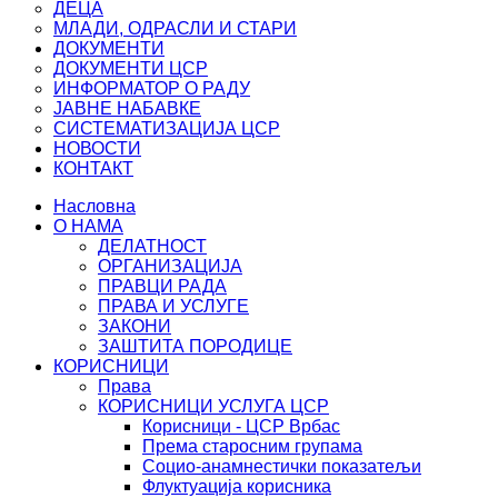
ДЕЦА
МЛАДИ, ОДРАСЛИ И СТАРИ
ДОКУМЕНТИ
ДОКУМЕНТИ ЦСР
ИНФОРМАТОР О РАДУ
ЈАВНЕ НАБАВКЕ
СИСТЕМАТИЗАЦИЈА ЦСР
НОВОСТИ
КОНТАКТ
Насловна
О НАМА
ДЕЛАТНОСТ
ОРГАНИЗАЦИЈА
ПРАВЦИ РАДА
ПРАВА И УСЛУГЕ
ЗАКОНИ
ЗАШТИТА ПОРОДИЦЕ
КОРИСНИЦИ
Права
КОРИСНИЦИ УСЛУГА ЦСР
Корисници - ЦСР Врбас
Према старосним групама
Социо-анамнестички показатељи
Флуктуација корисника