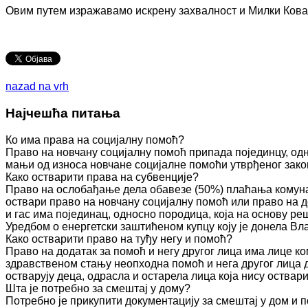
Овим путем изражавамо искрену захвалност и Милки Ковач
nazad na vrh
Најчешћа питања
Ко има права на социјалну помоћ?
Право на новчану социјалну помоћ припада појединцу, одн
мањи од износа новчане социјалне помоћи утврђеног зако
Како остварити права на субвенције?
Право на ослобађање дела обавезе (50%) плаћања комуна
оствари право на новчану социјалну помоћ или право на д
и гас има појединац, односно породица, која на основу 
Уредбом о енергетски заштићеном купцу коју је донела Вл
Како остварити право на туђу негу и помоћ?
Право на додатак за помоћ и негу другог лица има лице к
здравственом стању неопходна помоћ и нега другог лица 
остварују деца, одрасла и остарела лица која нису оства
Шта је потребно за смештај у дому?
Потребно је прикупити документацију за смештај у дом и п