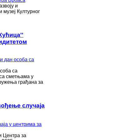
азвоју и
и музеј Културног
Кућица''
идитетом
соба са
 са сметњама у
дружења грађана за
вођење случаја
и Центра за