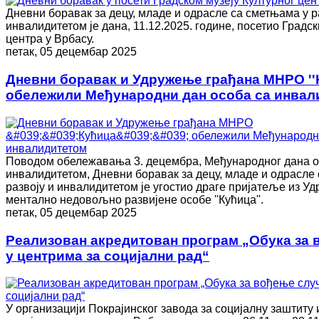
Дневни боравак за децу, младе и одрасле са сметњама у р
инвалидитетом је дана, 11.12.2025. године, посетио Градск
центра у Врбасу.
петак, 05 децембар 2025
Дневни боравак и Удружење грађана МНРО ''
обележили Међународни дан особа са инвал
Поводом обележавања 3. децембра, Међународног дана о
инвалидитетом, Дневни боравак за децу, младе и одрасле
развоју и инвалидитетом је угостио драге пријатеље из У
ментално недовољно развијене особе ''Кућица''.
петак, 05 децембар 2025
Реализован акредитован програм „Обука за 
у центрима за социјални рад“
У организацији Покрајинског завода за социјалну заштиту 