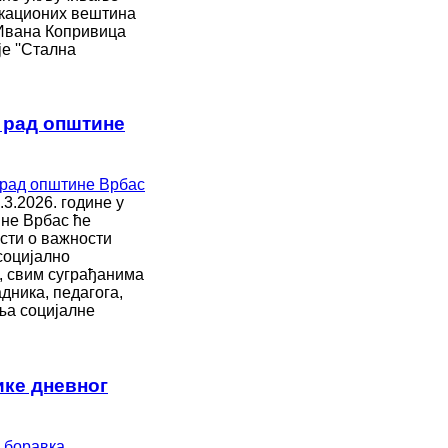
икационих вештина
 Ивана Копривица
е ''Стална
и рад општине
3.2026. године у
ине Врбас ће
сти о важности
социјално
, свим суграђанима
дника, педагога,
ања социјалне
ке дневног