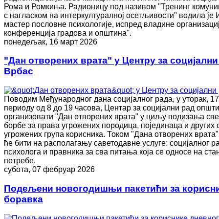
Рома и Ромкиња. Радионицу под називом ''Тренинг комун
с нагласком на интеркултуралној осетљивости'' водила је
мастер пословне психологије, испред владине организациј
конференција градова и општина''.
понедељак, 16 март 2026
"Дан отворених врата" у Центру за социјалн
Врбас
Поводим Међународног дана социјалног рада, у уторак, 17.
периоду од 8 до 19 часова, Центар за социјални рад општ
организовати "Дан отворених врата" у циљу подизања све
борбе за права угрожених породица, појединаца и других 
угрожених група корисника. Током "Дана отворених врата"
ће бити на располагању саветодавне услуге: социјалног ра
психолога и правника за сва питања која се односе на ст
потребе.
субота, 07 фебруар 2026
Подељени новогодишњи пакетићи за корисни
боравка