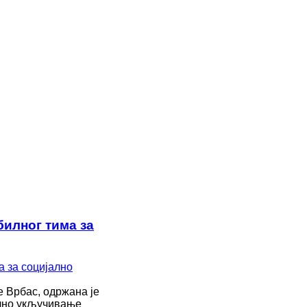
билног тима за
е Врбас, одржана је
ално укључивање