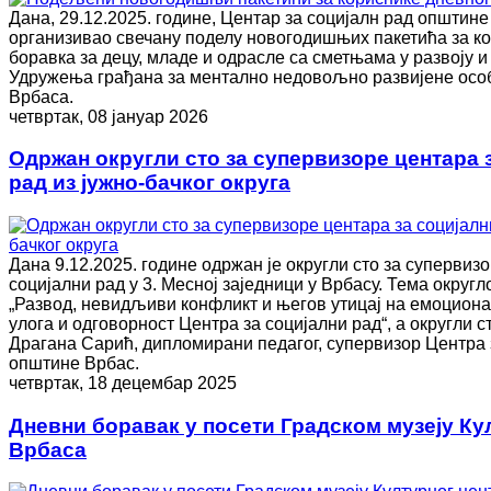
Дана, 29.12.2025. године, Центар за социјалн рад општине
организивао свечану поделу новогодишњих пакетића за к
боравка за децу, младе и одрасле са сметњама у развоју и
Удружења грађана за ментално недовољно развијене особе 
Врбаса.
четвртак, 08 јануар 2026
Одржан округли сто за супервизоре центара 
рад из јужно-бачког округа
Дана 9.12.2025. године одржан је округли сто за супервиз
социјални рад у 3. Месној заједници у Врбасу. Тема округло
„Развод, невидљиви конфликт и његов утицај на емоционал
улога и одговорност Центра за социјални рад“, а округли с
Драгана Сарић, дипломирани педагог, супервизор Центра 
општине Врбас.
четвртак, 18 децембар 2025
Дневни боравак у посети Градском музеју Ку
Врбаса