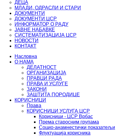
ДЕЦА
МЛАДИ, ОДРАСЛИ И СТАРИ
ДОКУМЕНТИ
ДОКУМЕНТИ ЦСР
ИНФОРМАТОР О РАДУ
ЈАВНЕ НАБАВКЕ
СИСТЕМАТИЗАЦИЈА ЦСР
НОВОСТИ
КОНТАКТ
Насловна
О НАМА
ДЕЛАТНОСТ
ОРГАНИЗАЦИЈА
ПРАВЦИ РАДА
ПРАВА И УСЛУГЕ
ЗАКОНИ
ЗАШТИТА ПОРОДИЦЕ
КОРИСНИЦИ
Права
КОРИСНИЦИ УСЛУГА ЦСР
Корисници - ЦСР Врбас
Према старосним групама
Социо-анамнестички показатељи
Флуктуација корисника