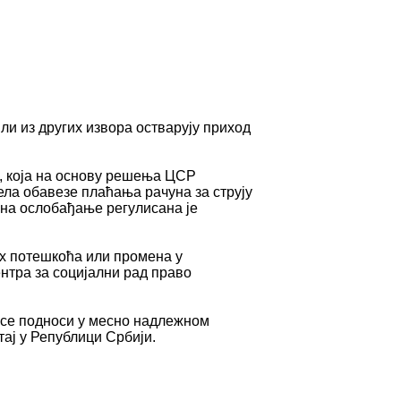
ли из других извора остварују приход
, која на основу решења ЦСР
ела обавезе плаћања рачуна за струју
ина ослобађање регулисана је
их потешкоћа или промена у
нтра за социјални рад право
в се подноси у месно надлежном
тај у Републици Србији.