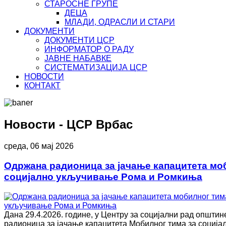
СТАРОСНЕ ГРУПЕ
ДЕЦА
МЛАДИ, ОДРАСЛИ И СТАРИ
ДОКУМЕНТИ
ДОКУМЕНТИ ЦСР
ИНФОРМАТОР О РАДУ
ЈАВНЕ НАБАВКЕ
СИСТЕМАТИЗАЦИЈА ЦСР
НОВОСТИ
КОНТАКТ
Новости - ЦСР Врбас
среда, 06 мај 2026
Одржана радионица за јачање капацитета мо
социјално укључивање Рома и Ромкиња
Дана 29.4.2026. године, у Центру за социјални рад општин
радионица за јачање капацитета Мобилног тима за социј