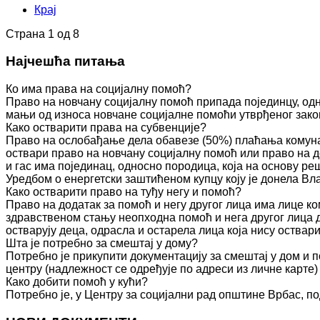
Крај
Страна 1 од 8
Најчешћа питања
Ко има права на социјалну помоћ?
Право на новчану социјалну помоћ припада појединцу, одн
мањи од износа новчане социјалне помоћи утврђеног зако
Како остварити права на субвенције?
Право на ослобађање дела обавезе (50%) плаћања комуна
оствари право на новчану социјалну помоћ или право на д
и гас има појединац, односно породица, која на основу 
Уредбом о енергетски заштићеном купцу коју је донела Вл
Како остварити право на туђу негу и помоћ?
Право на додатак за помоћ и негу другог лица има лице к
здравственом стању неопходна помоћ и нега другог лица 
остварују деца, одрасла и остарела лица која нису оства
Шта је потребно за смештај у дому?
Потребно је прикупити документацију за смештај у дом и п
центру (надлежност се одређује по адреси из личне карте)
Како добити помоћ у кући?
Потребно је, у Центру за социјални рад општине Врбас, по