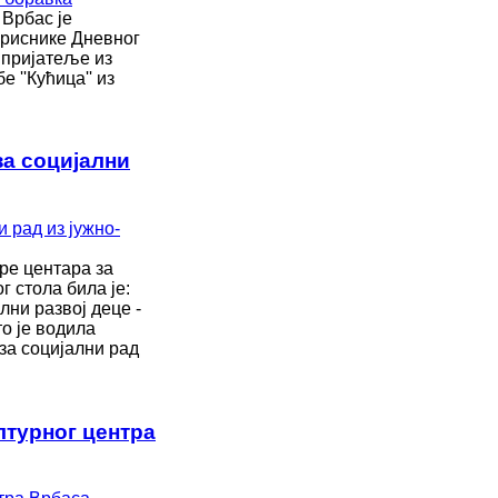
 Врбас је
ориснике Дневног
 пријатеље из
''Кућица'' из
за социјални
оре центара за
г стола била је:
ни развој деце -
то је водила
за социјални рад
лтурног центра