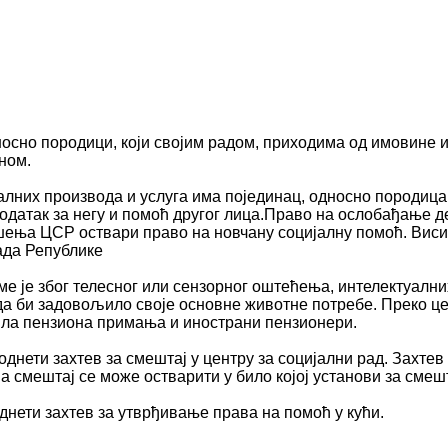
осно породици, који својим радом, приходима од имовине и
ном.
лних производа и услуга има појединац, односно породица
одатак за негу и помоћ другог лица.Право на ослобађање д
решења ЦСР оствари право на новчану социјалну помоћ. Вис
ада Републике
оме је због телесног или сензорног оштећења, интелектуалн
да би задовољило своје основне животне потребе. Преко це
рила пензиона примања и инострани пензионери.
однети захтев за смештај у центру за социјални рад. Захте
 а смештај се може остварити у било којој установи за смеш
днети захтев за утврђивање права на помоћ у кући.