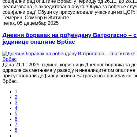
социјални рад општине Врбас, у периоду од 26.11. до 28.11
реализована је акредитована обука “Обука за вођење случ
социјални рад”.Обуци су присуствовали учесници из ЦСР:
Темерин, Сомбор и Житиште.
петак, 05 децембар 2025
Дневни боравак на рођендану Ватрогасно – 
јединице општине Врбас
Дана 21.11.2025. године, корисници Дневног боравка за д
одрасле са сметњама у развоју и инвалидитетом општине 
присуствовали дефилеу возила Ватрогасно-спасилачког в
Врбас.
1
2
3
4
5
6
7
8