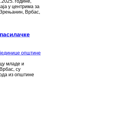
.2025. године,
аја у центрима за
 Зрењанин, Врбас,
спасилачке
ецу младе и
Врбас, су
ода из општине